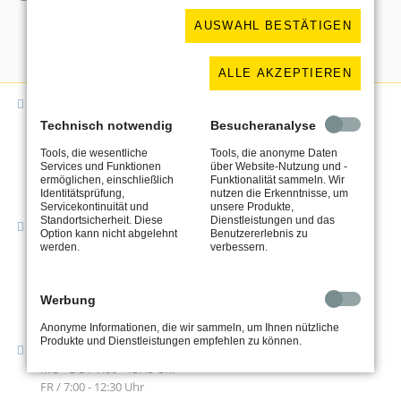
AUSWAHL BESTÄTIGEN
ALLE AKZEPTIEREN
Adresse
Schlosserei Uhlit
Technisch notwendig
Besucheranalyse
Kuhbrückenstraße 23
Tools, die wesentliche
Tools, die anonyme Daten
Services und Funktionen
über Website-Nutzung und -
31785 Hameln
ermöglichen, einschließlich
Funktionalität sammeln. Wir
Identitätsprüfung,
nutzen die Erkenntnisse, um
Servicekontinuität und
unsere Produkte,
Standortsicherheit. Diese
Dienstleistungen und das
Kontakt
Option kann nicht abgelehnt
Benutzererlebnis zu
Tel. 05151 / 926640
werden.
verbessern.
Fax 05151 / 926641
kontakt@schlosserei-uhlit.de
Werbung
Anonyme Informationen, die wir sammeln, um Ihnen nützliche
Produkte und Dienstleistungen empfehlen zu können.
Geschäftszeiten
MO - DO / 7:00 - 15:45 Uhr
FR / 7:00 - 12:30 Uhr