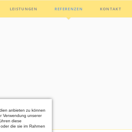
Nav
LEISTUNGEN
REFERENZEN
KONTAKT
übe
N
edien anbieten zu können
rer Verwendung unserer
führen diese
n oder die sie im Rahmen