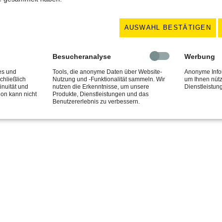
akt
Geschäftszeiten
 05151 / 926640
MO - DO / 7:00 - 15:45 
AUSWAHL BESTÄTIGEN
05151 / 926641
FR / 7:00 - 12:30 Uhr
kt@schlosserei-uhlit.de
Besucheranalyse
Werbung
© Copyright 2026 Schlosserei Uhlit
es und
Tools, die anonyme Daten über Website-
Anonyme Info
chließlich
Nutzung und -Funktionalität sammeln. Wir
um Ihnen nütz
inuität und
nutzen die Erkenntnisse, um unsere
Dienstleistu
ion kann nicht
Produkte, Dienstleistungen und das
Benutzererlebnis zu verbessern.