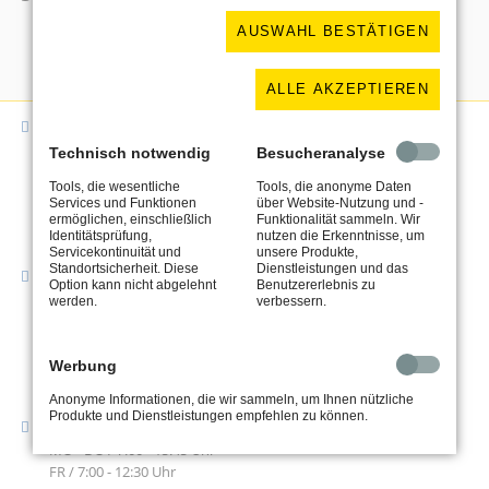
AUSWAHL BESTÄTIGEN
ALLE AKZEPTIEREN
Adresse
Schlosserei Uhlit
Technisch notwendig
Besucheranalyse
Kuhbrückenstraße 23
Tools, die wesentliche
Tools, die anonyme Daten
Services und Funktionen
über Website-Nutzung und -
31785 Hameln
ermöglichen, einschließlich
Funktionalität sammeln. Wir
Identitätsprüfung,
nutzen die Erkenntnisse, um
Servicekontinuität und
unsere Produkte,
Standortsicherheit. Diese
Dienstleistungen und das
Kontakt
Option kann nicht abgelehnt
Benutzererlebnis zu
Tel. 05151 / 926640
werden.
verbessern.
Fax 05151 / 926641
kontakt@schlosserei-uhlit.de
Werbung
Anonyme Informationen, die wir sammeln, um Ihnen nützliche
Produkte und Dienstleistungen empfehlen zu können.
Geschäftszeiten
MO - DO / 7:00 - 15:45 Uhr
FR / 7:00 - 12:30 Uhr