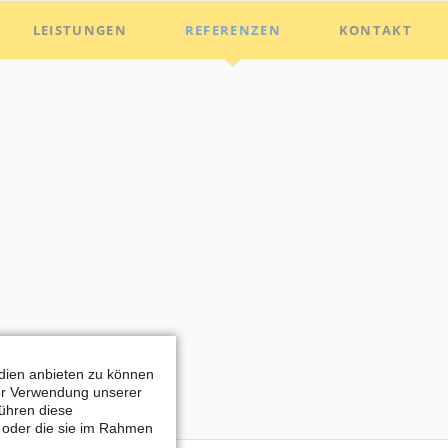
Nav
LEISTUNGEN
REFERENZEN
KONTAKT
übe
edien anbieten zu können
rer Verwendung unserer
führen diese
n oder die sie im Rahmen