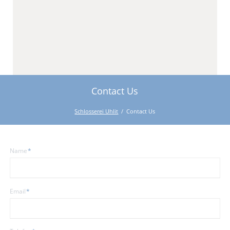
Contact Us
Schlosserei Uhlit
Contact Us
Pflichtfeld
Name
*
Pflichtfeld
Email
*