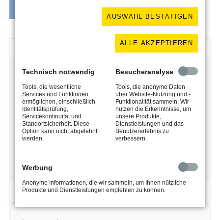
NACHRICHT SENDEN!
AUSWAHL BESTÄTIGEN
ALLE AKZEPTIEREN
Address & Office Hours
Address:
RockSolid Street 66
Technisch notwendig
Besucheranalyse
90210 Middle of Nowhere
Tools, die wesentliche
Tools, die anonyme Daten
Services und Funktionen
über Website-Nutzung und -
Phone:
+49 (0) 123 456789-0
ermöglichen, einschließlich
Funktionalität sammeln. Wir
Email:
office@example.com
Identitätsprüfung,
nutzen die Erkenntnisse, um
Servicekontinuität und
unsere Produkte,
Standortsicherheit. Diese
Dienstleistungen und das
Option kann nicht abgelehnt
Benutzererlebnis zu
Mon-Thi:
08:00–17:00
werden.
verbessern.
Fri:
09:00–15:00
Sat:
08:00–12:30
Sun:
Closed
Werbung
Anonyme Informationen, die wir sammeln, um Ihnen nützliche
Sales & Distribution
Produkte und Dienstleistungen empfehlen zu können.