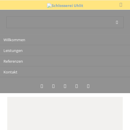
Navigation
Willkommen
überspringen
Leistungen
Referenzen
Kontakt
Twitter
LinkedIn
Google+
Facebook
RSS-
Feed