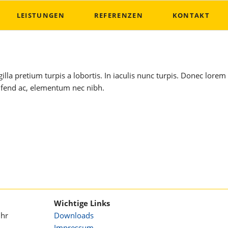
Nav
LEISTUNGEN
REFERENZEN
KONTAKT
übe
illa pretium turpis a lobortis. In iaculis nunc turpis. Donec lorem
eifend ac, elementum nec nibh.
Wichtige Links
Uhr
Downloads
Impressum