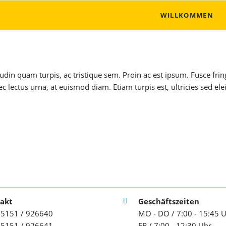
WILLKOMMEN
tudin quam turpis, ac tristique sem. Proin ac est ipsum. Fusce fring
c lectus urna, at euismod diam. Etiam turpis est, ultricies sed el
akt
Geschäftszeiten
 05151 / 926640
MO - DO / 7:00 - 15:45 
05151 / 926641
FR / 7:00 - 12:30 Uhr