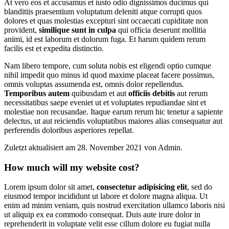
At vero eos et accusamus et iusto odio dignissimos ducimus qui
blanditiis praesentium voluptatum deleniti atque corrupti quos
dolores et quas molestias excepturi sint occaecati cupiditate non
provident,
similique sunt in culpa
qui officia deserunt mollitia
animi, id est laborum et dolorum fuga. Et harum quidem rerum
facilis est et expedita distinctio.
Nam libero tempore, cum soluta nobis est eligendi optio cumque
nihil impedit quo minus id quod maxime placeat facere possimus,
omnis voluptas assumenda est, omnis dolor repellendus.
Temporibus autem
quibusdam et aut
officiis debitis
aut rerum
necessitatibus saepe eveniet ut et voluptates repudiandae sint et
molestiae non recusandae. Itaque earum rerum hic tenetur a sapiente
delectus, ut aut reiciendis voluptatibus maiores alias consequatur aut
perferendis doloribus asperiores repellat.
Zuletzt aktualisiert am 28. November 2021 von Admin.
How much will my website cost?
Lorem ipsum dolor sit amet,
consectetur adipisicing elit
, sed do
eiusmod tempor incididunt ut labore et dolore magna aliqua. Ut
enim ad minim veniam, quis nostrud exercitation ullamco laboris nisi
ut aliquip ex ea commodo consequat. Duis aute irure dolor in
reprehenderit in voluptate velit esse cillum dolore eu fugiat nulla