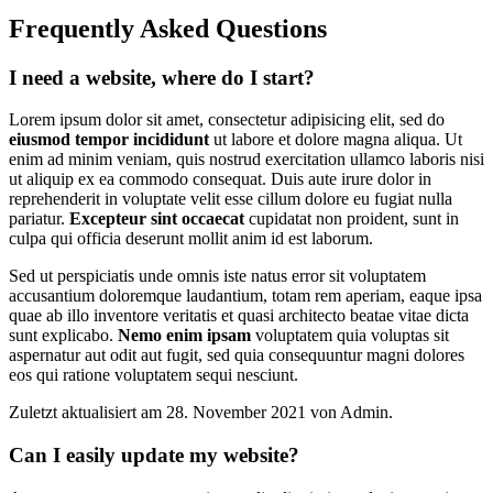
Frequently Asked Questions
I need a website, where do I start?
Lorem ipsum dolor sit amet, consectetur adipisicing elit, sed do
eiusmod tempor incididunt
ut labore et dolore magna aliqua. Ut
enim ad minim veniam, quis nostrud exercitation ullamco laboris nisi
ut aliquip ex ea commodo consequat. Duis aute irure dolor in
reprehenderit in voluptate velit esse cillum dolore eu fugiat nulla
pariatur.
Excepteur sint occaecat
cupidatat non proident, sunt in
culpa qui officia deserunt mollit anim id est laborum.
Sed ut perspiciatis unde omnis iste natus error sit voluptatem
accusantium doloremque laudantium, totam rem aperiam, eaque ipsa
quae ab illo inventore veritatis et quasi architecto beatae vitae dicta
sunt explicabo.
Nemo enim ipsam
voluptatem quia voluptas sit
aspernatur aut odit aut fugit, sed quia consequuntur magni dolores
eos qui ratione voluptatem sequi nesciunt.
Zuletzt aktualisiert am 28. November 2021 von Admin.
Can I easily update my website?