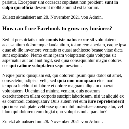
pariatur. Excepteur sint occaecat cupidatat non proident,
sunt in
culpa qui officia
deserunt mollit anim id est laborum.
Zuletzt aktualisiert am 28. November 2021 von Admin.
How can I use Facebook to grow my business?
Sed ut perspiciatis unde
omnis iste natus error sit
voluptatem
accusantium doloremque laudantium, totam rem aperiam, eaque ipsa
quae ab illo inventore veritatis et quasi architecto beatae vitae dicta
sunt explicabo. Nemo enim ipsam voluptatem quia voluptas sit
aspernatur aut odit aut fugit, sed quia consequuntur magni dolores
eos
qui ratione voluptatem
sequi nesciunt.
Neque porro quisquam est, qui dolorem ipsum quia dolor sit amet,
consectetur, adipisci velit, s
ed quia non numquam
eius modi
tempora incidunt ut labore et dolore magnam aliquam quaerat
voluptatem. Ut enim ad minima veniam, quis nostrum
exercitationem ullam corporis suscipit laboriosam, nisi ut aliquid ex
ea commodi consequatur? Quis autem vel eum
iure reprehenderit
qui
in ea voluptate velit esse quam nihil molestiae consequatur, vel
illum qui dolorem eum fugiat quo voluptas nulla pariatur?
Zuletzt aktualisiert am 28. November 2021 von Admin.