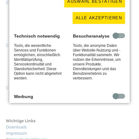
AUSWAHL BESTÄTIGEN
Adresse
Schlosserei Uhlit
Kuhbrückenstraße 23
ALLE AKZEPTIEREN
31785 Hameln
Technisch notwendig
Besucheranalyse
Kontakt
Tools, die wesentliche
Tools, die anonyme Daten
Services und Funktionen
über Website-Nutzung und -
Tel. 05151 / 926640
ermöglichen, einschließlich
Funktionalität sammeln. Wir
Fax 05151 / 926641
Identitätsprüfung,
nutzen die Erkenntnisse, um
Servicekontinuität und
unsere Produkte,
kontakt@schlosserei-uhlit.de
Standortsicherheit. Diese
Dienstleistungen und das
Option kann nicht abgelehnt
Benutzererlebnis zu
werden.
verbessern.
Geschäftszeiten
MO - DO / 7:00 - 15:45 Uhr
Werbung
FR / 7:00 - 12:30 Uhr
Anonyme Informationen, die wir sammeln, um Ihnen nützliche
Produkte und Dienstleistungen empfehlen zu können.
Wichtige Links
Downloads
Impressum