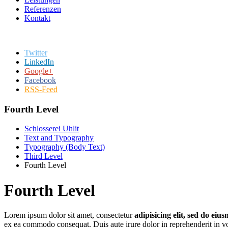
Referenzen
Kontakt
Twitter
LinkedIn
Google+
Facebook
RSS-Feed
Fourth Level
Schlosserei Uhlit
Text and Typography
Typography (Body Text)
Third Level
Fourth Level
Fourth Level
L
orem ipsum dolor sit amet, consectetur
adipisicing elit, sed do ei
ex ea commodo consequat. Duis aute irure dolor in reprehenderit in volu