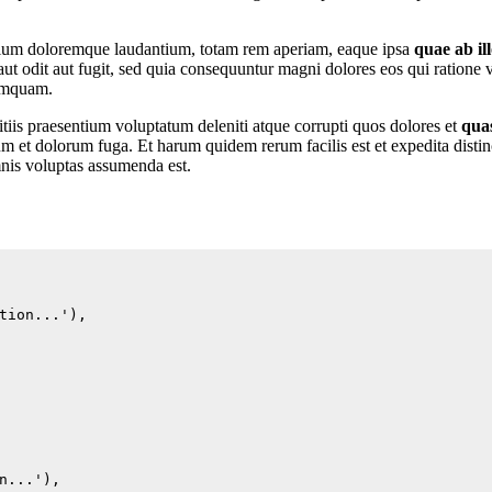
antium doloremque laudantium, totam rem aperiam, eaque ipsa
quae ab ill
ut odit aut fugit, sed quia consequuntur magni dolores eos qui ratione
numquam.
tiis praesentium voluptatum deleniti atque corrupti quos dolores et
quas
orum et dolorum fuga. Et harum quidem rerum facilis est et expedita dist
is voluptas assumenda est.
ion...'),

...'),
