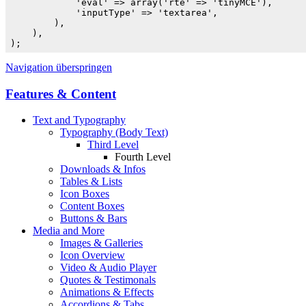
            'eval' => array('rte' => 'tinyMCE'),

            'inputType' => 'textarea',

        ),

    ),

);
Navigation überspringen
Features & Content
Text and Typography
Typography (Body Text)
Third Level
Fourth Level
Downloads & Infos
Tables & Lists
Icon Boxes
Content Boxes
Buttons & Bars
Media and More
Images & Galleries
Icon Overview
Video & Audio Player
Quotes & Testimonals
Animations & Effects
Accordions & Tabs