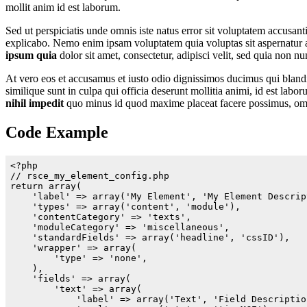
mollit anim id est laborum.
Sed ut perspiciatis unde omnis iste natus error sit voluptatem accus
explicabo. Nemo enim ipsam voluptatem quia voluptas sit aspernatur a
ipsum quia
dolor sit amet, consectetur, adipisci velit, sed quia non 
At vero eos et accusamus et iusto odio dignissimos ducimus qui blandi
similique sunt in culpa qui officia deserunt mollitia animi, id est lab
nihil impedit
quo minus id quod maxime placeat facere possimus, omn
Code Example
<?php

// rsce_my_element_config.php

return array(

    'label' => array('My Element', 'My Element Descript
    'types' => array('content', 'module'),

    'contentCategory' => 'texts',

    'moduleCategory' => 'miscellaneous',

    'standardFields' => array('headline', 'cssID'),

    'wrapper' => array(

        'type' => 'none',

    ),

    'fields' => array(

        'text' => array(

            'label' => array('Text', 'Field Description