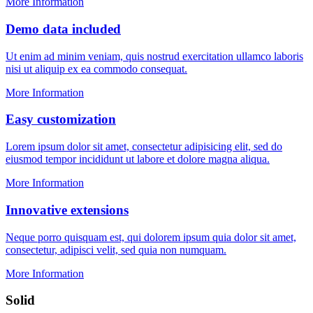
More Information
Demo data included
Ut enim ad minim veniam, quis nostrud exercitation ullamco laboris
nisi ut aliquip ex ea commodo consequat.
More Information
Easy customization
Lorem ipsum dolor sit amet, consectetur adipisicing elit, sed do
eiusmod tempor incididunt ut labore et dolore magna aliqua.
More Information
Innovative extensions
Neque porro quisquam est, qui dolorem ipsum quia dolor sit amet,
consectetur, adipisci velit, sed quia non numquam.
More Information
Solid