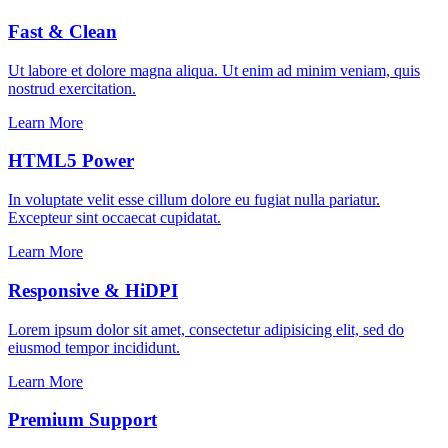
Fast & Clean
Ut labore et dolore magna aliqua. Ut enim ad minim veniam, quis
nostrud exercitation.
Learn More
HTML5 Power
In voluptate velit esse cillum dolore eu fugiat nulla pariatur.
Excepteur sint occaecat cupidatat.
Learn More
Responsive & HiDPI
Lorem ipsum dolor sit amet, consectetur adipisicing elit, sed do
eiusmod tempor incididunt.
Learn More
Premium Support