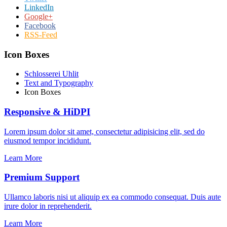
LinkedIn
Google+
Facebook
RSS-Feed
Icon Boxes
Schlosserei Uhlit
Text and Typography
Icon Boxes
Responsive & HiDPI
Lorem ipsum dolor sit amet, consectetur adipisicing elit, sed do
eiusmod tempor incididunt.
Learn More
Premium Support
Ullamco laboris nisi ut aliquip ex ea commodo consequat. Duis aute
irure dolor in reprehenderit.
Learn More