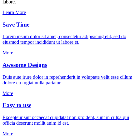
labore.
Learn More
Save Time
Lorem ipsum dolor sit amet, consectetur adipisicing elit, sed do
eiusmod tempor incididunt ut labore et.
More
Awesome Designs
Duis aute irure dolor in reprehenderit in voluptate velit esse cillum
dolore eu fugiat nulla pariatur.
More
Easy to use
Excepteur sint occaecat cupidatat non proident, sunt in culpa qui
officia deserunt mollit anim id est.
More